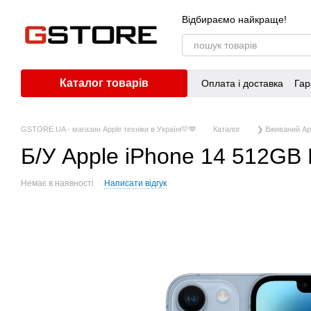
Перейти до основного контенту
Відбираємо найкраще!
Каталог товарів
Оплата і доставка
Гар
GSTORE.UA - магазин Apple техніки в Україні💛💙
Каталог
❯ Вживаний Ap
Б/У Apple iPhone 14 512GB 
Немає в наявності
Написати відгук