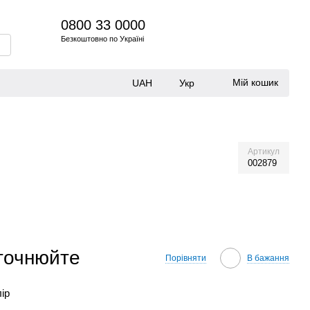
0800 33 0000
Безкоштовно по Україні
Мій кошик
UAH
Укр
Артикул
002879
уточнюйте
Порівняти
В бажання
лір