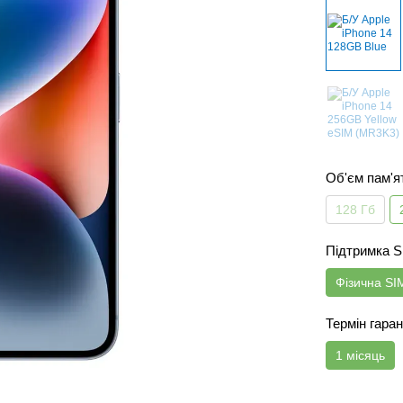
Об'єм пам'я
128 Гб
Підтримка 
Фізична SI
Термін гаран
1 місяць