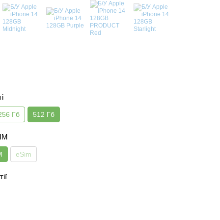
ті
256 Гб
512 Гб
SIM
M
eSim
тії