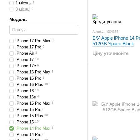
1 місяць
8
3 місяці
0
Модель
Артикул: 004356
Б/У Apple iPhone 14 P
iPhone 17 Pro Max
6
512GB Space Black
iPhone 17 Pro
6
Ціну уточнюйте
iPhone Air
4
iPhone 17
10
iPhone 17e
6
iPhone 16 Pro Max
8
iPhone 16 Pro
8
iPhone 16 Plus
10
iPhone 16
10
iPhone 16e
4
iPhone 15 Pro Max
8
iPhone 15 Pro
8
iPhone 15 Plus
10
iPhone 15
10
iPhone 14 Pro Max
8
iPhone 14 Pro
8