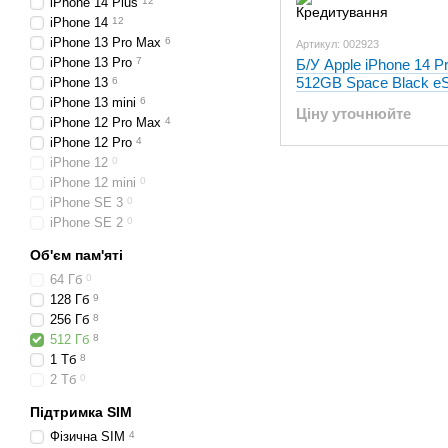
iPhone 14 Plus
12
iPhone 14
12
iPhone 13 Pro Max
6
Артикул: 002923
iPhone 13 Pro
7
Б/У Apple iPhone 14 P
512GB Space Black e
iPhone 13
6
iPhone 13 mini
6
Ціну уточнюйте
iPhone 12 Pro Max
4
iPhone 12 Pro
4
iPhone 12
0
iPhone 12 mini
0
iPhone SE 3
0
iPhone SE 2
0
Об'єм пам'яті
64 Гб
0
128 Гб
9
256 Гб
8
512 Гб
8
1 Тб
8
2 Тб
0
Підтримка SIM
Фізична SIM
4