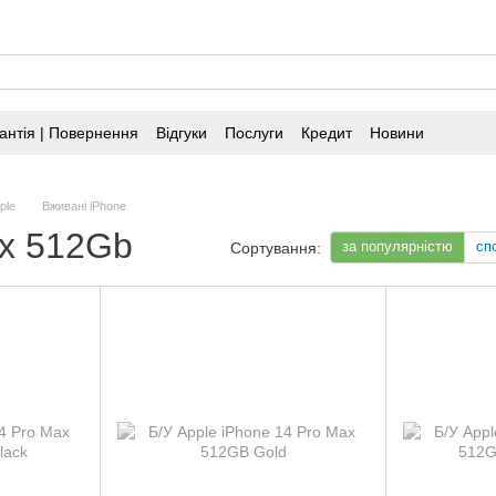
антія | Повернення
Відгуки
Послуги
Кредит
Новини
ple
Вживані iPhone
ax 512Gb
за популярністю
сп
Сортування: