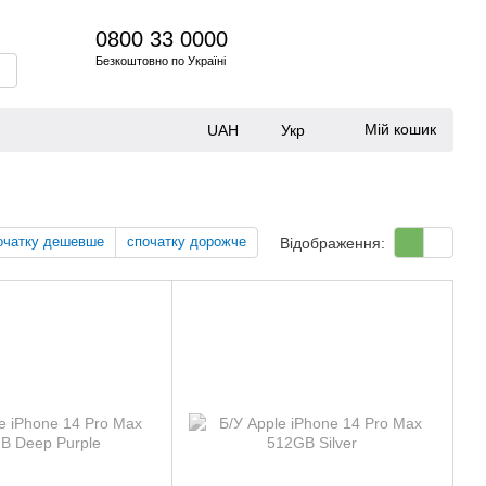
0800 33 0000
Безкоштовно по Україні
Мій кошик
UAH
Укр
очатку дешевше
спочатку дорожче
Відображення: