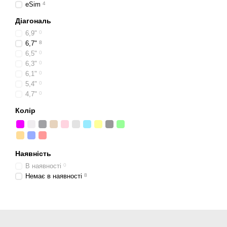
eSim
4
Діагональ
6,9"
0
6,7"
8
6,5"
0
6,3"
0
6,1"
0
5,4"
0
4,7"
0
Колір
Наявність
В наявності
0
Немає в наявності
8