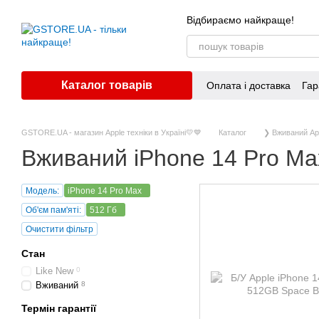
Перейти до основного контенту
Відбираємо найкраще!
Каталог товарів
Оплата і доставка
Гар
GSTORE.UA - магазин Apple техніки в Україні💛💙
Каталог
❯ Вживаний Ap
Вживаний iPhone 14 Pro M
Модель:
iPhone 14 Pro Max
Об'єм пам'яті:
512 Гб
Очистити фільтр
Стан
Like New
0
Вживаний
8
Термін гарантії