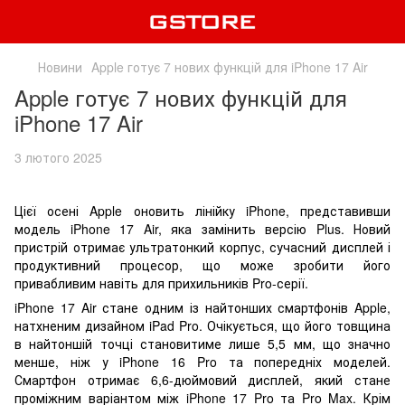
Новини
Apple готує 7 нових функцій для iPhone 17 Air
Apple готує 7 нових функцій для
iPhone 17 Air
3 лютого 2025
Цієї осені Apple оновить лінійку iPhone, представивши
модель iPhone 17 Air, яка замінить версію Plus. Новий
пристрій отримає ультратонкий корпус, сучасний дисплей і
продуктивний процесор, що може зробити його
привабливим навіть для прихильників Pro-серії.
iPhone 17 Air стане одним із найтонших смартфонів Apple,
натхненим дизайном iPad Pro. Очікується, що його товщина
в найтоншій точці становитиме лише 5,5 мм, що значно
менше, ніж у iPhone 16 Pro та попередніх моделей.
Смартфон отримає 6,6-дюймовий дисплей, який стане
проміжним варіантом між iPhone 17 Pro та Pro Max. Крім