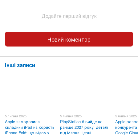
Додайте перший відгук
Новий коментар
Інші записи
5 липня 2025
5 липня 2025
5 липня 2025
Apple заморозила
PlayStation 6 вийде не
Apple розр
складний iPad на користь
раніше 2027 року: деталі
конкурента 
iPhone Fold: що відомо
від Марка Церні
Google Clou