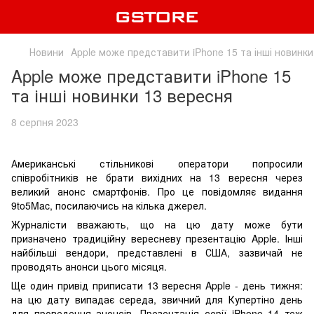
Новини
Apple може представити iPhone 15 та інші новинки
Apple може представити iPhone 15
та інші новинки 13 вересня
8 серпня 2023
Американські стільникові оператори попросили
співробітників не брати вихідних на 13 вересня через
великий анонс смартфонів. Про це повідомляє видання
9to5Mac, посилаючись на кілька джерел.
Журналісти вважають, що на цю дату може бути
призначено традиційну вересневу презентацію Apple. Інші
найбільші вендори, представлені в США, зазвичай не
проводять анонси цього місяця.
Ще один привід приписати 13 вересня Apple - день тижня:
на цю дату випадає середа, звичний для Купертіно день
для проведення анонсів. Презентація серії iPhone 14 теж