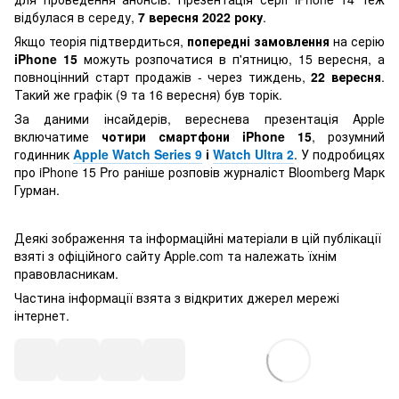
відбулася в середу,
7 вересня 2022 року
.
Якщо теорія підтвердиться,
попередні замовлення
на серію
iPhone 15
можуть розпочатися в п'ятницю, 15 вересня, а
повноцінний старт продажів - через тиждень,
22 вересня
.
Такий же графік (9 та 16 вересня) був торік.
За даними інсайдерів, вереснева презентація Apple
включатиме
чотири смартфони iPhone 15
, розумний
годинник
Apple Watch Series 9
і
Watch Ultra 2
. У подробицях
про iPhone 15 Pro раніше розповів журналіст Bloomberg Марк
Гурман.
Деякі зображення та інформаційні матеріали в цій публікації
взяті з офіційного сайту Apple.com та належать їхнім
правовласникам.
Частина інформації взята з відкритих джерел мережі
інтернет.