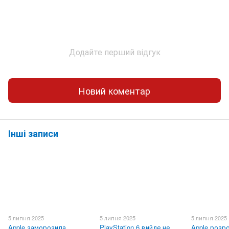
Додайте перший відгук
Новий коментар
Інші записи
5 липня 2025
5 липня 2025
5 липня 2025
Apple заморозила
PlayStation 6 вийде не
Apple розр