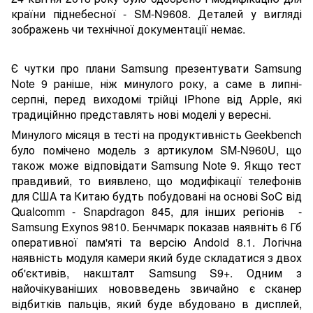
країни піднебесної - SM-N9608. Деталей у вигляді
зображень чи технічної документації немає.
Є чутки про плани Samsung презентувати Samsung
Note 9 раніше, ніж минулого року, а саме в липні-
серпні, перед виходомі трійці iPhone від Apple, які
традиційнно представлять нові моделі у вересні.
Минулого місяця в тесті на продуктивність Geekbench
було помічено модель з артикулом SM-N960U, що
також може відповідати Samsung Note 9. Якщо тест
правдивий, то виявлено, що модифікації телефонів
для США та Китаю будть побудовані на основі SoC від
Qualcomm - Snapdragon 845, для інших регіонів -
Samsung Exynos 9810. Бенчмарк показав наявніть 6 Гб
оперативної пам'яті та версію Andoid 8.1. Логічна
наявність модуля камери який буде складатися з двох
об'єктивів, накшталт Samsung S9+. Одним з
найочікуваніших нововведень звичайно є сканер
відбитків пальців, який буде вбудовано в дисплей,