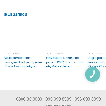
Інші записи
5 липня 2025
5 липня 2025
5 липня 2025
Apple заморозила
PlayStation 6 вийде не
Apple розр
складний iPad на користь
раніше 2027 року: деталі
конкурента 
iPhone Fold: що відомо
від Марка Церні
Google Clou
0800 33 0000
093 099 8999
096 099 8999