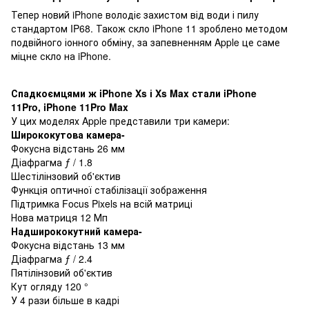
Тепер новий iPhone володіє захистом від води і пилу
стандартом IP68. Також скло iPhone 11 зроблено методом
подвійного іонного обміну, за запевненням Apple це саме
міцне скло на iPhone.
Спадкоємцями ж iPhone Xs і Xs Max стали iPhone
11Pro, iPhone 11Pro Max
У цих моделях Apple представили три камери:
Ширококутова камера-
Фокусна відстань 26 мм
Діафрагма ƒ / 1.8
Шестілінзовий об'єктив
Функція оптичної стабілізації зображення
Підтримка Focus Pixels на всій матриці
Нова матриця 12 Мп
Надширококутний камера-
Фокусна відстань 13 мм
Діафрагма ƒ / 2.4
Пятілінзовий об'єктив
Кут огляду 120 °
У 4 рази більше в кадрі