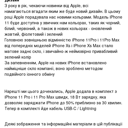
З року в рік, чекаючи новинки від Apple, всі
намагаються вгадати яким же буде новий дизайн. В цьому
році Apple порадувала нас новими кольрами. Модель iPhone
11 буде доступна у звичних нам кольорах, таких як чорний,
білий, червоний, а також в нових кольорах - оновлений
жовтий, фіолетовий і зелений
Головною зовнішньою відмінністю iPhone 11Pro і 11Pro Max
від попередніх моделей iPhone Xs і iPhone Xs Max стало
матове заднє скло, і звичайно-ж неймовірно привабливий
зелений колір
За запевненням, Apple на нових iPhone встановлено
найміцніше скло компанії, воно зроблено методом
подвійного іонного обміну
Нарешті ми цього дочекались, Apple додала в комплект з
iPhone 11 Pro і 11 Pro Max швидк, 18 Вт зарядку, яка
дозволяє заряджати iPhone до 50% приблизно за 30 хвилин.
Тепер в комплекті йде кабель USB-C / Lightning
Деякі зображення та інформаційні матеріали в цій публікації