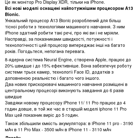
Це як монітор Pro Display XDR, тільки на iPhone.
Всі нові моделі оснащені найпотужнішим процесором A13
Bionic.
Унікальний процесор A13 Bionic розроблений для більш
тісної роботи з технологіями машинного навчання. З ним
iPhone здатний робити такі речі, про які ви і не мріяли.
Насправді, за показниками швидкості, потужності і
технологічності цей процесор випереджає інші на багато
років. Погодьтеся, непогана перевага.
8-ядерна система Neural Engine, створена Apple, працює до
20% швидше і до 15% ефективніше. Вона забезпечує роботу
системи трьох камер, технології Face ID, додатків з
доповненою реальністю і багато чого іншого.
Два нових прискорювачі машинного навчання розміщені в
центральному процесорі виконують завдання до 6 разів
швидше
Завдяки новому процесору iPhone 11/ 11 Pro працює до 4
годин довше, в той же час в старшій моделі iphone 11 Pro
Max цей показник виріс до 5 годин.
Також збільшили ємкість акумулятора: в iPhone 11 pro - 3190
мАч в 11 Pro Max - 3500 мАч в iPhone 11 - 3110 мАч
Дизайн