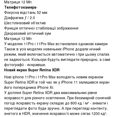
Матриця 12 Мп
Телефотокамера
-
Фокусна відстань 52 мм
Діафрагма ƒ / 2.0
Шестілінзовий об'єктив
Функція оптичної стабілізації зображення
Дворазовий оптичний зум
Матриця 12 Мп
У моделях 11Pro і 11Pro Max встановлені однакові камери
Також в усіх моделях новеньких iPhone додали нічний
режим, який включається автоматично і при цьому спалах
не задіюється. Кольори будуть виглядати природно, а самі
фотографії - яскравіше.
Новий екран Super Retina XDR
Нові iphone 11Pro і 11Pro Max володіють новим екраном
Super Retina XDR в той час як у iPhone 11 залишився екран
його попередника iPhone Xr.
У дісплея Super Retina XDR два максимальних рівня
яскравості для різного освітлення. При безхмарній сонячній
погоді яскравість екрану складає до 800 кд / м² - знімати і
переглядати фото буде зручно. А при перегляді контенту,
знятого в HDR, значення яскравості може сягає 1200 кд².