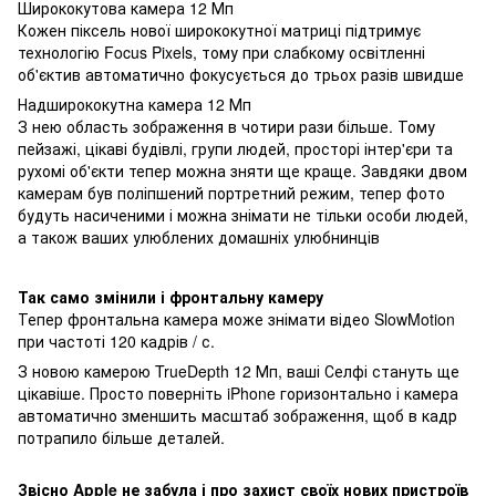
Ширококутова камера 12 Мп
Кожен піксель нової ширококутної матриці підтримує
технологію Focus Pixels, тому при слабкому освітленні
об'єктив автоматично фокусується до трьох разів швидше
Надширококутна камера 12 Мп
З нею область зображення в чотири рази більше. Тому
пейзажі, цікаві будівлі, групи людей, просторі інтер'єри та
рухомі об'єкти тепер можна зняти ще краще. Завдяки двом
камерам був поліпшений портретний режим, тепер фото
будуть насиченими і можна знімати не тільки особи людей,
а також ваших улюблених домашніх улюбнинців
Так само змінили і фронтальну камеру
Тепер фронтальна камера може знімати відео SlowMotion
при частоті 120 кадрів / с.
З новою камерою TrueDepth 12 Мп, ваші Селфі стануть ще
цікавіше. Просто поверніть iPhone горизонтально і камера
автоматично зменшить масштаб зображення, щоб в кадр
потрапило більше деталей.
Звісно Apple не забула і про захист своїх нових пристроїв