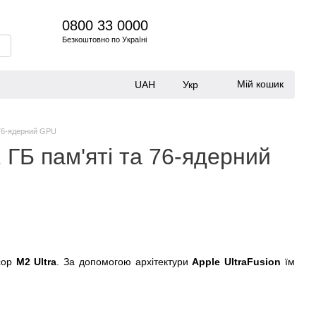
0800 33 0000
Безкоштовно по Україні
Мій кошик
UAH
Укр
а 76-ядерний GPU
 ГБ пам'яті та 76-ядерний
сор
M2 Ultra
. За допомогою архітектури
Apple UltraFusion
їм