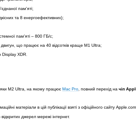
'єднаної пам'яті;
кісних та 8 енергоефективних);
стемної пам'яті – 800 ГБ/c;
вигун, що працює на 40 відсотків краще M1 Ultra;
 Display XDR.
яки M2 Ultra, на якому працює
Mac Pro
, повний перехід на
чіп Appl
аційні матеріали в цій публікації взяті з офіційного сайту Apple.c
 відкритих джерел мережі інтернет.