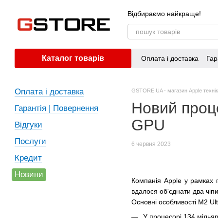
Перейти до основного контенту
Відбираємо найкраще!
Каталог товарів
Оплата і доставка
Гар
Оплата і доставка
GSTORE.UA - магазин Apple техніки
Новий проце
Гарантія | Повернення
GPU
Відгуки
Послуги
6 червня 2023
Кредит
Новини
Компанія Apple у рамках 
вдалося об'єднати два чіп
Основні особливості M2 Ult
У процесорі 134 мільяр