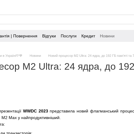
антія | Повернення
Відгуки
Послуги
Кредит
Новини
 в Україні💛💙
Новини
Новий процесор M2 Ultra: 24 ядра, до 192 ГБ пам'яті т
сор M2 Ultra: 24 ядра, до 192
презентації
WWDC 2023
представила новий флагманський проце
и M2 Max у найпродуктивніший.
ra:
ди транзисторів;