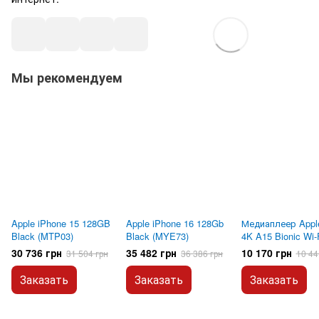
Мы рекомендуем
Apple iPhone 15 128GB
Apple iPhone 16 128Gb
Медиаплеер Appl
Black (MTP03)
Black (MYE73)
4K A15 Bionic Wi-
64Gb (MN873)
30 736 грн
35 482 грн
10 170 грн
31 504 грн
36 386 грн
10 44
Заказать
Заказать
Заказать