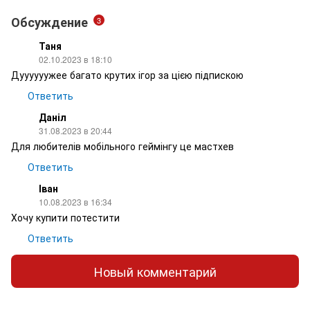
Обсуждение
3
Таня
02.10.2023 в 18:10
Дуууууужее багато крутих ігор за цією підпискою
Ответить
Даніл
31.08.2023 в 20:44
Для любителів мобільного геймінгу це мастхев
Ответить
Іван
10.08.2023 в 16:34
Хочу купити потестити
Ответить
Новый комментарий