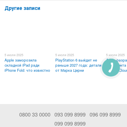
Другие записи
5 июля 2025
5 июля 2025
5 июля 2025
Apple заморозила
PlayStation 6 выйдет не
Apple разр
складной iPad ради
раньше 2027 года: детали
конкурента
iPhone Fold: что известно
от Марка Церни
Google Clou
0800 33 0000
093 099 8999
096 099 8999
099 099 8999