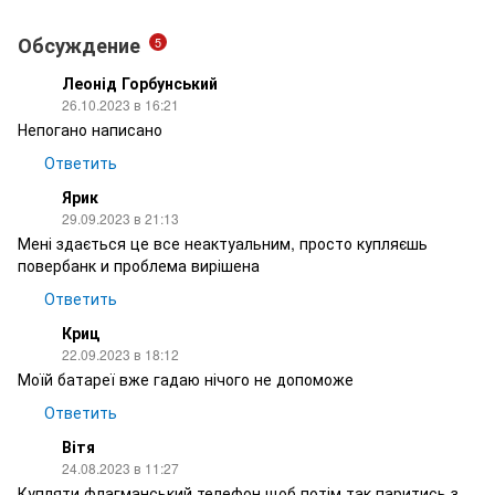
Обсуждение
5
Леонід Горбунський
26.10.2023 в 16:21
Непогано написано
Ответить
Ярик
29.09.2023 в 21:13
Мені здається це все неактуальним, просто купляєшь
повербанк и проблема вирішена
Ответить
Криц
22.09.2023 в 18:12
Моїй батареї вже гадаю нічого не допоможе
Ответить
Вітя
24.08.2023 в 11:27
Купляти флагманський телефон щоб потім так паритись з