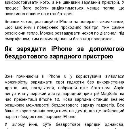
використовувати його, а не швидкий зарядний пристрій. У
процесі його роботи виділятиметься менше тепла, що
позитивно вплине на стан батареї.
Знявши чохол, розташуйте iPhone на поверхні таким чином,
щоб між ним і поверхнею проходило повітря, тим самим
розсіюючи тепло. Можна розташувати чохол по діагоналі під
смартфоном, тим самим піднявши його над поверхнею.
Як зарядити iPhone за допомогою
бездротового зарядного пристрою
Вже починаючи з iPhone 8 у користувачів з'явилася
можливість заряджати свої гаджети без використання
дротів, які, погодьтеся, набридли вже багатьом. Apple
випустила у широкий доступ зарядний пристрій MagSafe під
час презентації iPhone 12. Нова зарядна станція значно
розширює можливості бездротового заряду гаджетів. Все
більше користувачів сходяться на думці, що це найкращий
варіант бездротової зарядки iPhone.
У цілому нині, суть бездротової зарядки однакова,