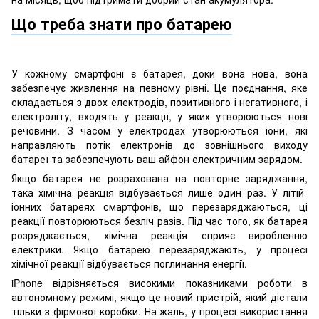
Що треба знати про батарею
У кожному смартфоні є батарея, доки вона нова, вона
забезпечує живлення на певному рівні. Це поєднання, яке
складається з двох електродів, позитивного і негативного, і
електроліту, входять у реакції, у яких утворюються нові
речовини. З часом у електродах утворюються іони, які
направляють потік електронів до зовнішнього виходу
батареї та забезпечують ваш айфон електричним зарядом.
Якщо батарея не розрахована на повторне заряджання,
така хімічна реакція відбувається лише один раз. У літій-
іонних батареях смартфонів, що перезаряджаються, ці
реакції повторюються безліч разів. Під час того, як батарея
розряджається, хімічна реакція сприяє виробленню
електрики. Якщо батарею перезаряджають, у процесі
хімічної реакції відбувається поглинання енергії.
iPhone відрізняється високими показниками роботи в
автономному режимі, якщо це новий пристрій, який дістали
тільки з фірмової коробки. На жаль, у процесі використання