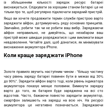
із збільшенням кількості зарядок ресурс батареї
виснажується. Слідкувати за хорошим станом батареї це не
тільки про те, щоб регулярно підключати зарядний пристрій.
Якщо ви хочете продовжити термін служби пристрою варто
заряджати айфон, дотримуючись ряду основних принципів.
Звичайно, робити так чи не робити ваш вибір. Заряджаючи
айфон неправильно, не дивуйтесь, що незабаром ваш
пристрій може швидше розряджатися і цим викликати ваше
невдоволення. Читайте далі, щоб дізнатися, як мінімізувати
виснаження акумулятора iPhone.
Коли краще заряджати iPhone
Золоте правило звучить наступним чином - "більшу частину
часу рівень заряду батареї повинен бути в межах від 30%
до 90%". Зарядити айфон варто тоді, коли рівень індикатора
акумулятора показує менше половини. Вимкнути зарядку
варто до того, як батарея буде заряджена на всі сто
відсотків. Часто, бажаючи повністю зарядити акумулятор,
смартфон залишають на зарядці на всю ніч. На ресурсі
акумулятора це негативно позначається. Заряджаючи