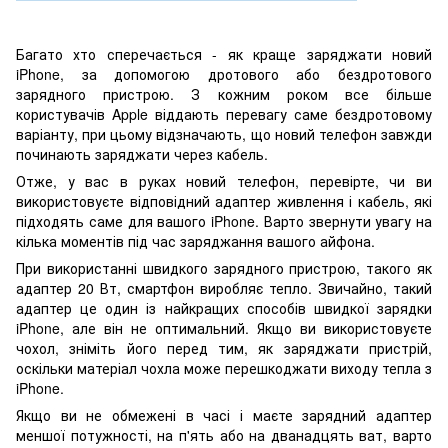
Багато хто сперечається - як краще заряджати новий
iPhone, за допомогою дротового або бездротового
зарядного пристрою. З кожним роком все більше
користувачів Apple віддають перевагу саме бездротовому
варіанту, при цьому відзначають, що новий телефон завжди
починають заряджати через кабель.
Отже, у вас в руках новий телефон, перевірте, чи ви
використовуєте відповідний адаптер живлення і кабель, які
підходять саме для вашого iPhone. Варто звернути увагу на
кілька моментів під час заряджання вашого айфона.
При використанні швидкого зарядного пристрою, такого як
адаптер 20 Вт, смартфон виробляє тепло. Звичайно, такий
адаптер це один із найкращих способів швидкої зарядки
iPhone, але він не оптимальний. Якщо ви використовуєте
чохол, зніміть його перед тим, як заряджати пристрій,
оскільки матеріал чохла може перешкоджати виходу тепла з
iPhone.
Якщо ви не обмежені в часі і маєте зарядний адаптер
меншої потужності, на п'ять або на дванадцять ват, варто