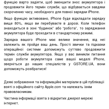
функцію варто задіяти, щоб зменшити знос акумулятора і
продовжити його термін служби, що відбувається завдяки
скороченню часу, необхідного для повної зарядки iPhone.
Якщо функцію активовано, iPhone буде відкладати зарядку
вище 80%, якщо ви перебуваєте в дорозі. Коли телефон
знаходиться в зоні “будинок” або “робота”, то заряджання
акумулятора буде проходити в стандартному режимі.
Зарядка вашого iPhone має велике значення, від неї
залежить як пройде ваш день. Прості звички та підказки
операційної системи допоможуть суттєво продовжити
термін служби акумулятора. Якщо у вас виникли питання
щодо роботи акумулятора саме вашої моделі iPhone,
зверніться до наших спеціалістів у GSTORE.UA, вони
допоможуть розібратися!
Деякі зображення та інформаційні матеріали в цій публікації
взяті з офіційного сайту Apple.com та належать їхнім
правовласникам.
Частина інформації взята з відкритих джерел мережі
інтернет.