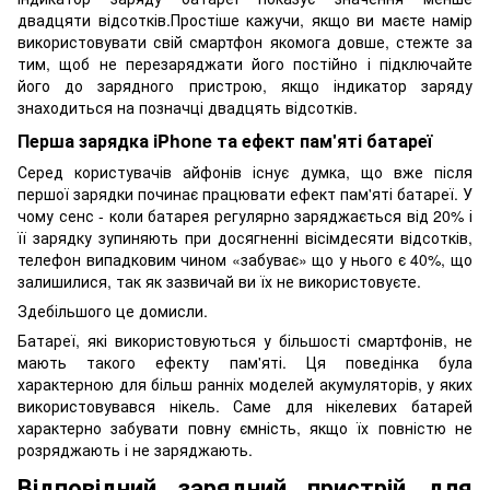
двадцяти відсотків.Простіше кажучи, якщо ви маєте намір
використовувати свій смартфон якомога довше, стежте за
тим, щоб не перезаряджати його постійно і підключайте
його до зарядного пристрою, якщо індикатор заряду
знаходиться на позначці двадцять відсотків.
Перша зарядка iPhone та ефект пам'яті батареї
Серед користувачів айфонів існує думка, що вже після
першої зарядки починає працювати ефект пам'яті батареї. У
чому сенс - коли батарея регулярно заряджається від 20% і
її зарядку зупиняють при досягненні вісімдесяти відсотків,
телефон випадковим чином «забуває» що у нього є 40%, що
залишилися, так як зазвичай ви їх не використовуєте.
Здебільшого це домисли.
Батареї, які використовуються у більшості смартфонів, не
мають такого ефекту пам'яті. Ця поведінка була
характерною для більш ранніх моделей акумуляторів, у яких
використовувався нікель. Саме для нікелевих батарей
характерно забувати повну ємність, якщо їх повністю не
розряджають і не заряджають.
Відповідний зарядний пристрій для