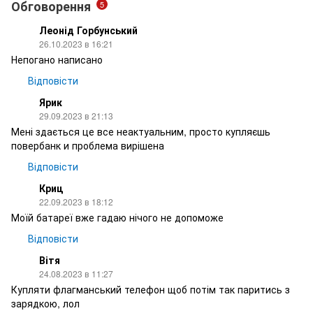
Обговорення
5
Леонід Горбунський
26.10.2023 в 16:21
Непогано написано
Відповісти
Ярик
29.09.2023 в 21:13
Мені здається це все неактуальним, просто купляєшь
повербанк и проблема вирішена
Відповісти
Криц
22.09.2023 в 18:12
Моїй батареї вже гадаю нічого не допоможе
Відповісти
Вітя
24.08.2023 в 11:27
Купляти флагманський телефон щоб потім так паритись з
зарядкою, лол