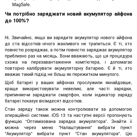
MagSafe.
Чи потрібно заряджати новий акумулятор айфона
до 100%?
Ні. Звичайно, якщо ви зарядите акумулятор нового айфона
до ста відсотків нічого жахливого не трапиться. Є ті, хто
повністю розряджає, а потім повністю заряджає акумулятор
приблизно раз на місяць. Вони вважають, що ця процедура
схожа на перезавантаження комп'ютера, і допомагає
повторно калібрувати акумуляторну батарею. Є й ті, хто
вважає такий підхід не більш як пережитком минулого.
Щоб батареї у ваших айфонах прослужили якнайдовше,
краще використовувати невеликі, але часті зарядки,
припиняючи заряджати смартфон, коли індикатор заряду
батареї показує вісімдесят відсотків.
Стан заряду також можна контролювати за допомогою
операційної системи. iOS 13 та наступні версії пропонують
функцію “Оптимізована зарядка акумулятора”. Знайти її
можна через меню "Налаштування" вибрати пункт
"Акумулятор" вибрати пункт "Стан акумулятора". Цю