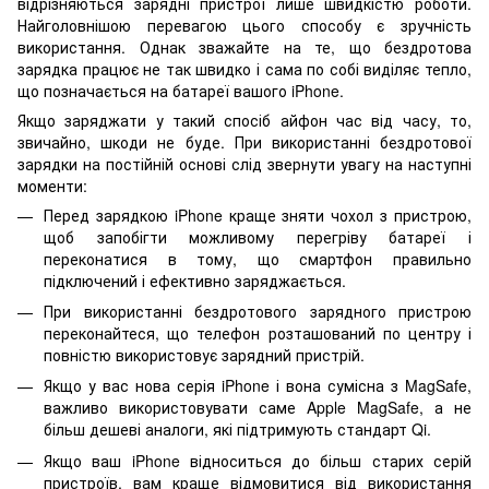
відрізняються зарядні пристрої лише швидкістю роботи.
Найголовнішою перевагою цього способу є зручність
використання. Однак зважайте на те, що бездротова
зарядка працює не так швидко і сама по собі виділяє тепло,
що позначається на батареї вашого iPhone.
Якщо заряджати у такий спосіб айфон час від часу, то,
звичайно, шкоди не буде. При використанні бездротової
зарядки на постійній основі слід звернути увагу на наступні
моменти:
Перед зарядкою iPhone краще зняти чохол з пристрою,
щоб запобігти можливому перегріву батареї і
переконатися в тому, що смартфон правильно
підключений і ефективно заряджається.
При використанні бездротового зарядного пристрою
переконайтеся, що телефон розташований по центру і
повністю використовує зарядний пристрій.
Якщо у вас нова серія iPhone і вона сумісна з MagSafe,
важливо використовувати саме Apple MagSafe, а не
більш дешеві аналоги, які підтримують стандарт Qi.
Якщо ваш iPhone відноситься до більш старих серій
пристроїв, вам краще відмовитися від використання