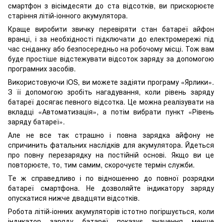
смартфон з вісімдесяти до ста відсотків, ви прискорюєте
старіння літій-іонного акумулятора.
Краще виробити звичку перевіряти стан батареї айфон
вранці, і за необхідності підключати до електромережі під
час сніданку або безпосередньо на робочому місці. Тож вам
буде простіше відстежувати відсоток заряду за допомогою
програмних засобів.
Використовуючи iOS, ви можете задіяти програму «Ярлики».
З її допомогою зробіть нагадування, коли рівень заряду
батареї досягає певного відсотка. Це можна реалізувати на
вкладці «Автоматизація», а потім вибрати пункт «Рівень
заряду батареї».
Але не все так страшно і повна зарядка айфону не
спричинить фатальних наслідків для акумулятора. Йдеться
про повну перезарядку на постійній основі. Якщо ви це
повторюєте, то, тим самим, скорочуєте термін служби.
Те ж справедливо і по відношенню до повної розрядки
батареї смартфона. Не дозволяйте індикатору заряду
опускатися нижче двадцяти відсотків.
Робота літій-іонних акумуляторів істотно погіршується, коли
індикатор заряду батареї показує значення менше