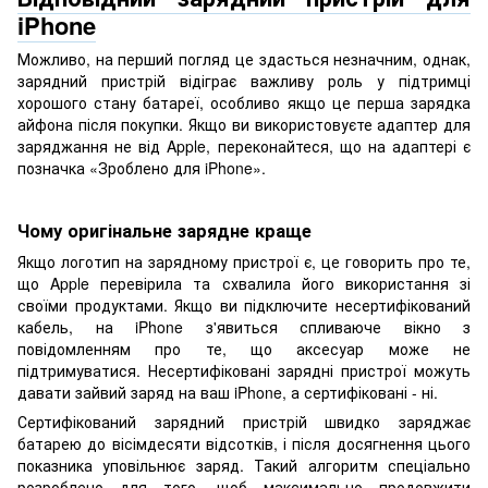
iPhone
Можливо, на перший погляд це здасться незначним, однак,
зарядний пристрій відіграє важливу роль у підтримці
хорошого стану батареї, особливо якщо це перша зарядка
айфона після покупки. Якщо ви використовуєте адаптер для
заряджання не від Apple, переконайтеся, що на адаптері є
позначка «Зроблено для iPhone».
Чому оригінальне зарядне краще
Якщо логотип на зарядному пристрої є, це говорить про те,
що Apple перевірила та схвалила його використання зі
своїми продуктами. Якщо ви підключите несертифікований
кабель, на iPhone з'явиться спливаюче вікно з
повідомленням про те, що аксесуар може не
підтримуватися. Несертифіковані зарядні пристрої можуть
давати зайвий заряд на ваш iPhone, а сертифіковані - ні.
Сертифікований зарядний пристрій швидко заряджає
батарею до вісімдесяти відсотків, і після досягнення цього
показника уповільнює заряд. Такий алгоритм спеціально
розроблено для того, щоб максимально продовжити