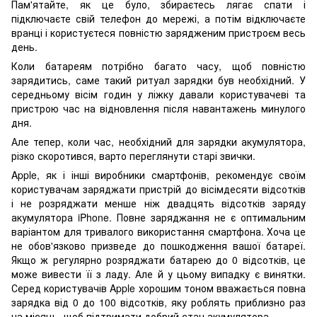
Пам'ятайте, як це було, збираєтесь лягає спати і
підключаєте свій телефон до мережі, а потім відключаєте
вранці і користуєтеся повністю зарядженим пристроєм весь
день.
Коли батареям потрібно багато часу, щоб повністю
зарядитись, саме такий ритуал зарядки був необхідний. У
середньому вісім годин у ліжку давали користувачеві та
пристрою час на відновлення після навантажень минулого
дня.
Але тепер, коли час, необхідний для зарядки акумулятора,
різко скоротився, варто переглянути старі звички.
Apple, як і інші виробники смартфонів, рекомендує своїм
користувачам заряджати пристрій до вісімдесяти відсотків
і не розряджати менше ніж двадцять відсотків заряду
акумулятора iPhone. Повне заряджання не є оптимальним
варіантом для тривалого використання смартфона. Хоча це
не обов'язково призведе до пошкодження вашої батареї.
Якщо ж регулярно розряджати батарею до 0 відсотків, це
може вивести її з ладу. Але й у цьому випадку є винятки.
Серед користувачів Apple хорошим тоном вважається повна
зарядка від 0 до 100 відсотків, яку роблять приблизно раз
на місяць, щоб підтримати добрий стан акумулятора.