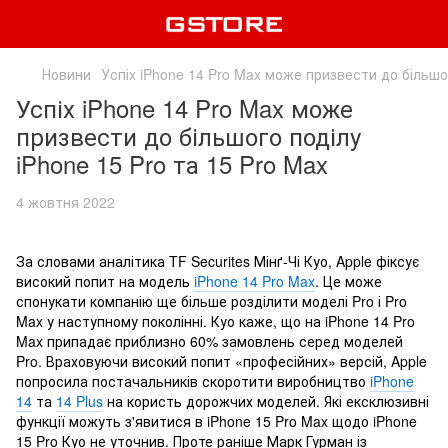
Новини
Успіх iPhone 14 Pro Max може призвести до більшог
Успіх iPhone 14 Pro Max може
призвести до більшого поділу
iPhone 15 Pro та 15 Pro Max
4 жовтня 2022
За словами аналітика TF Securites Мінґ-Чі Куо, Apple фіксує
високий попит на модель
iPhone 14 Pro Max
. Це може
спонукати компанію ще більше розділити моделі Pro і Pro
Max у наступному поколінні. Куо каже, що на iPhone 14 Pro
Max припадає приблизно 60% замовлень серед моделей
Pro. Враховуючи високий попит «професійних» версій, Apple
попросила постачальників скоротити виробництво
iPhone
14
та
14 Plus
на користь дорожчих моделей. Які ексклюзивні
функції можуть з'явитися в iPhone 15 Pro Max щодо iPhone
15 Pro Куо не уточнив. Проте раніше Марк Гурман із