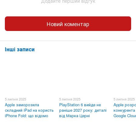
Додайте перший відгук
Новий коментар
Інші записи
5 липня 2025
5 липня 2025
5 липня 2025
Apple заморозила
PlayStation 6 вийде не
Apple розр
складний iPad на користь
раніше 2027 року: деталі
конкурента 
iPhone Fold: що відомо
від Марка Церні
Google Clou