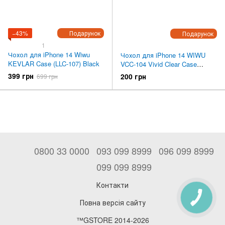
−43%
Подарунок
Подарунок
1
Чохол для iPhone 14 Wiwu
Чохол для iPhone 14 WIWU
KEVLAR Case (LLC-107) Black
VCC-104 Vivid Clear Case
Series (Black)
399 грн
200 грн
699 грн
0800 33 0000
093 099 8999
096 099 8999
099 099 8999
Контакти
Повна версія сайту
™GSTORE 2014-2026