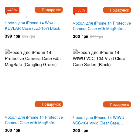
−43%
Подарунок
−50%
Подарунок
1
Чохол для iPhone 14 Wiwu
Чохол для iPhone 14 Protective
KEVLAR Case (LLC-107) Black
Camera Case with MagSafe
(Graphite)
399 грн
300 грн
699 грн
600 грн
Подарунок
Подарунок
Чохол для iPhone 14 Protective
Чохол для iPhone 14 WIWU
Camera Case with MagSafe
VCC-104 Vivid Clear Case
(Cangling Green)
Series (Black)
300 грн
200 грн