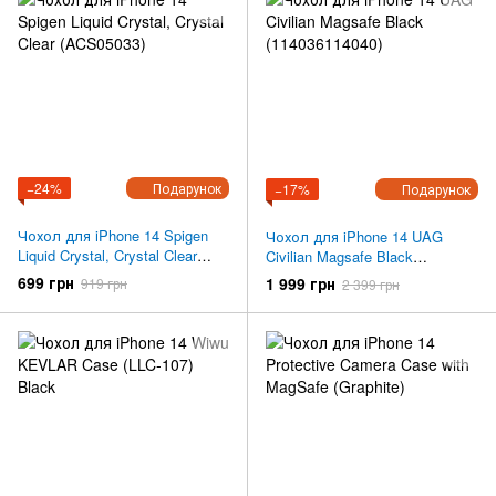
−24%
Подарунок
−17%
Подарунок
Чохол для iPhone 14 Spigen
Чохол для iPhone 14 UAG
Liquid Crystal, Crystal Clear
Civilian Magsafe Black
(ACS05033)
(114036114040)
699 грн
1 999 грн
919 грн
2 399 грн