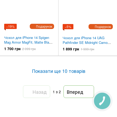
−19%
Подарунок
−5%
Подарунок
Чохол для iPhone 14 Spigen
Чохол для iPhone 14 UAG
Mag Armor MagFit, Matte Black
Pathfinder SE Midnight Camo
(ACS05065)
(114056114061)
1 700 грн
1 899 грн
2 099 грн
1 999 грн
Показати ще 10 товарів
Назад
Вперед
1
з 2