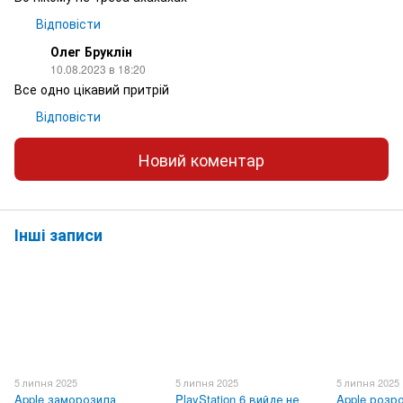
Відповісти
Олег Бруклін
10.08.2023 в 18:20
Все одно цікавий притрій
Відповісти
Новий коментар
Інші записи
5 липня 2025
5 липня 2025
5 липня 2025
Apple заморозила
PlayStation 6 вийде не
Apple розр