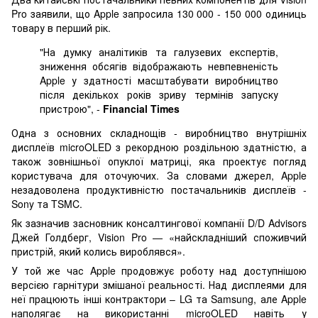
Pro заявили, що Apple запросила 130 000 - 150 000 одиниць
товару в перший рік.
"На думку аналітиків та галузевих експертів,
зниження обсягів відображають невпевненість
Apple у здатності масштабувати виробництво
після декількох років зриву термінів запуску
пристрою", -
Financial Times
Одна з основних складнощів - виробництво внутрішніх
дисплеїв microOLED з рекордною роздільною здатністю, а
також зовнішньої опуклої матриці, яка проектує погляд
користувача для оточуючих. За словами джерел, Apple
незадоволена продуктивністю постачальників дисплеїв -
Sony та TSMC.
Як зазначив засновник консалтингової компанії D/D Advisors
Джей Голдберг, Vision Pro — «найскладніший споживчий
пристрій, який колись вироблявся».
У той же час Apple продовжує роботу над доступнішою
версією гарнітури змішаної реальності. Над дисплеями для
неї працюють інші контрактори – LG та Samsung, але Apple
наполягає на використанні microOLED навіть у