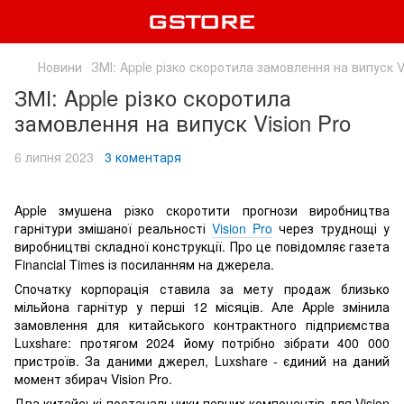
Новини
ЗМІ: Apple різко скоротила замовлення на випуск V
ЗМІ: Apple різко скоротила
замовлення на випуск Vision Pro
6 липня 2023
3 коментаря
Apple змушена різко скоротити прогнози виробництва
гарнітури змішаної реальності
Vision Pro
через труднощі у
виробництві складної конструкції. Про це повідомляє газета
Financial Times із посиланням на джерела.
Спочатку корпорація ставила за мету продаж близько
мільйона гарнітур у перші 12 місяців. Але Apple змінила
замовлення для китайського контрактного підприємства
Luxshare: протягом 2024 йому потрібно зібрати 400 000
пристроїв. За даними джерел, Luxshare - єдиний на даний
момент збирач Vision Pro.
Два китайські постачальники певних компонентів для Vision