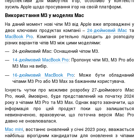
перспективи для майбутніх ігор, особливо у контексті
зусиль Apple щодо просування ігор на своїй платформі.
Використання M3 у моделях Mac
На даний момент нові чіпи M3 від Apple вже впроваджені у
двох ключових продуктах компанії –
24-дюймовий iMac
та
MacBook Pro
. Компанія ретельно підходить до розподілу
різних варіантів чіпів M3 між цими моделями:
24-дюймовий iMac: Оснащений чіпом M3.
14-дюймовий MacBook Pro
: Пропонує чіпи M3, M3 Pro або
M3 Max на вибір.
16-дюймовий MacBook Pro
: Може бути обладнаний
чіпами M3 Pro або M3 Max за бажанням користувача.
Існують чутки про можливе розробку 27-дюймового iMac
Pro, який, ймовірно, буде представлений на початку 2024
року з чіпами M3 Pro та M3 Max. Однак варто зазначити, що
інформація про цей продукт поки що залишається
невизначеною, враховуючи, що поточна версія iMac Pro
давно не оновлювалася.
Mac mini
, востаннє оновлений у січні 2023 року, вважається
найбільш вірогідним кандидатом для оновлення з чіпами