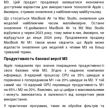
M3. Цей продукт продовжує залишатися економічно
доступним варіантом для використання технологій Apple і,
ймовірно, отримає оновлення у найближчому майбутньому.
Що стосується MacBook Air та Mac Studio, оновлення цих
моделей найближчим часом малоймовірне. Останні
оновлення 15-дюймового MacBook Air та M2 Mac Studio
відбулися у червні 2023 року, тому зміни в них, ймовірно, не
відбудуться до кінця 2024 року. Продовження продажу
MacBook Air M1 також може свідчити, що Apple може
відкласти оновлення цих моделей з чіпами M3 на більш
тривалий термін.
Продуктивність базової версії M3
Apple повідомляє про значне покращення продуктивності
своїх базових чіпів M3. Згідно з наданою компанією
інформації, 8-ядерний процесор CPU на 35% швидше в
порівнянні з попередником M1 і на 20% швидше за M2. У той
самий час 10-ядерний GPU перевищує продуктивність M1
на 65% і M2 на 20%. Важливо, що ці цифри є максимальними
і можуть змінюватись в залежності від конкретних умов
використання.
У практичних програмах, таких як обробка фільтрів та