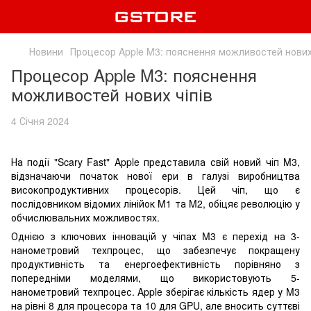
Новини
Процесор Apple M3: пояснення можливостей нових 
Процесор Apple M3: пояснення
можливостей нових чіпів
4 Січня 2024
На події "Scary Fast" Apple представила свій новий чіп M3,
відзначаючи початок нової ери в галузі виробництва
високопродуктивних процесорів. Цей чіп, що є
послідовником відомих лінійок M1 та M2, обіцяє революцію у
обчислювальних можливостях.
Однією з ключових інновацій у чіпах M3 є перехід на 3-
нанометровий техпроцес, що забезпечує покращену
продуктивність та енергоефективність порівняно з
попередніми моделями, що використовують 5-
нанометровий техпроцес. Apple зберігає кількість ядер у M3
на рівні 8 для процесора та 10 для GPU, але вносить суттєві