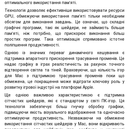
оптимального використання пам'яті.
Технологія дозволяє ефективніше використовувати ресурси
GPU, обмежуючи використання пам'яті тільки необхідним
обсягом для виконання завдань. Це означає, що складні
графічні програми, такі як шейдери, не займають більше
пам'яті, ніж потрібно, що прискорює виконання більш
простих програм. Така оптимізація спрямовано істотне
поліпшення продуктивності.
Однією із значних переваг динамічного кешування є
підтримка апаратного прискорення трасування променів. Це
надає графіку в іграх реалістичність за рахунок точного
відтворення світла та тіней. Враховуючи, що кількість ігор
для Mac з підтримкою трасування променів поки що
обмежена, це покращення може відіграти ключову роль у
розвитку ігрової індустрії на платформі Apple.
Ще однією важливою характеристикою є підтримка
сітчастих шейдерів, які є стандартом у світі ПК-ігор. Ця
технологія забезпечує більш гнучку обробку графіки,
підвищуючи якість візуального відображення та одночасно
оптимізуючи продуктивність. Незважаючи на обмежене
використання сітчастих шейдерів у Mac, вони відкривають