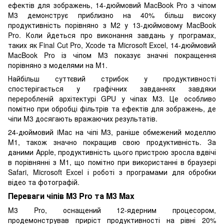
ефектів для зображень, 14-дюймовий MacBook Pro з чіпом
M3 демонструє приблизно на 40% більш високу
продуктивність порівняно з M2 у 13-дюймовому MacBook
Pro. Коли йдеться про виконання завдань у програмах,
таких як Final Cut Pro, Xcode та Microsoft Excel, 14-дюймовий
MacBook Pro із чіпом M3 показує значні покращення
порівняно з моделями на M1.
Найбільш суттєвий стрибок у продуктивності
спостерігається у графічних завданнях завдяки
переробленій архітектурі GPU у чіпах M3. Це особливо
помітно при обробці фільтрів та ефектів для зображень, де
чіпи M3 досягають вражаючих результатів.
24-дюймовий iMac на чіпі M3, раніше обмежений моделлю
M1, також значно покращив свою продуктивність. За
даними Apple, продуктивність цього пристрою зросла вдвічі
в порівнянні з M1, що помітно при використанні в браузері
Safari, Microsoft Excel і роботі з програмами для обробки
відео та фотографій.
Переваги чіпів M3 Pro та M3 Max
M3 Pro, оснащений 12-ядерним процесором,
продемонстрував приріст продуктивності на рівні 20%