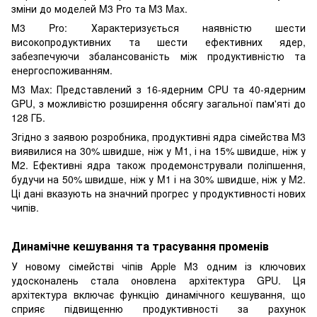
зміни до моделей M3 Pro та M3 Max.
M3 Pro: Характеризується наявністю шести
високопродуктивних та шести ефективних ядер,
забезпечуючи збалансованість між продуктивністю та
енергоспоживанням.
M3 Max: Представлений з 16-ядерним CPU та 40-ядерним
GPU, з можливістю розширення обсягу загальної пам'яті до
128 ГБ.
Згідно з заявою розробника, продуктивні ядра сімейства M3
виявилися на 30% швидше, ніж у M1, і на 15% швидше, ніж у
M2. Ефективні ядра також продемонстрували поліпшення,
будучи на 50% швидше, ніж у M1 і на 30% швидше, ніж у M2.
Ці дані вказують на значний прогрес у продуктивності нових
чипів.
Динамічне кешування та трасування променів
У новому сімействі чіпів Apple M3 одним із ключових
удосконалень стала оновлена архітектура GPU. Ця
архітектура включає функцію динамічного кешування, що
сприяє підвищенню продуктивності за рахунок