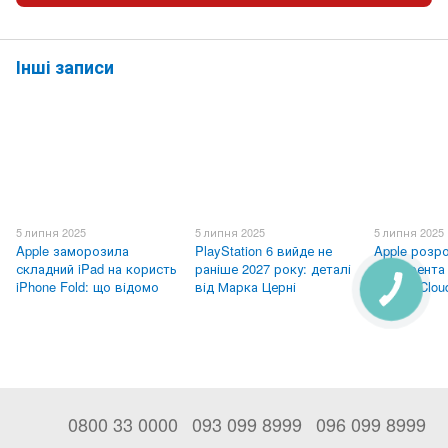
Інші записи
5 липня 2025
5 липня 2025
5 липня 2025
Apple заморозила
PlayStation 6 вийде не
Apple розр
складний iPad на користь
раніше 2027 року: деталі
конкурента 
iPhone Fold: що відомо
від Марка Церні
Google Clou
0800 33 0000
093 099 8999
096 099 8999