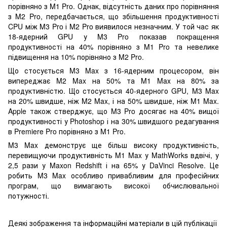
порівняно з M1 Pro. Однак, відсутність даних про порівняння
з M2 Pro, передбачається, що збільшення продуктивності
CPU між M3 Pro і M2 Pro виявилося незначним. У той час як
18-ядерний GPU у M3 Pro показав покращення
продуктивності на 40% порівняно з M1 Pro та невелике
підвищення на 10% порівняно з M2 Pro.
Що стосується M3 Max з 16-ядерним процесором, він
випереджає M2 Max на 50% та M1 Max на 80% за
продуктивністю. Що стосується 40-ядерного GPU, M3 Max
на 20% швидше, ніж M2 Max, і на 50% швидше, ніж M1 Max.
Apple також стверджує, що M3 Pro досягає на 40% вищої
продуктивності у Photoshop і на 30% швидшого редагування
в Premiere Pro порівняно з M1 Pro.
M3 Max демонструє ще більш високу продуктивність,
перевищуючи продуктивність M1 Max у MathWorks вдвічі, у
2,5 рази у Maxon Redshift і на 65% у DaVinci Resolve. Це
робить M3 Max особливо привабливим для професійних
програм, що вимагають високої обчислювальної
потужності.
Деякі зображення та інформаційні матеріали в цій публікації